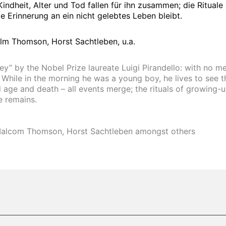
indheit, Alter und Tod fallen für ihn zusammen; die Ritual
ie Erinnerung an ein nicht gelebtes Leben bleibt.
olm Thomson, Horst Sachtleben, u.a.
ey” by the Nobel Prize laureate Luigi Pirandello: with no m
y. While in the morning he was a young boy, he lives to see 
d age and death – all events merge; the rituals of growing-
e remains.
, Malcom Thomson, Horst Sachtleben amongst others